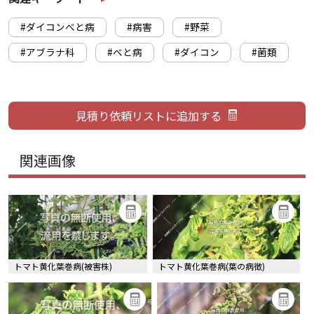
#ダイコンべと病
#病害
#野菜
#アブラナ科
#べと病
#ダイコン
#菌類
関連画像
トマト黄化葉巻病(被害株)
トマト黄化葉巻病(葉の病徴)