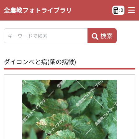
全農教フォトライブラリ
:
0
検索
ダイコンべと病(葉の病徴)