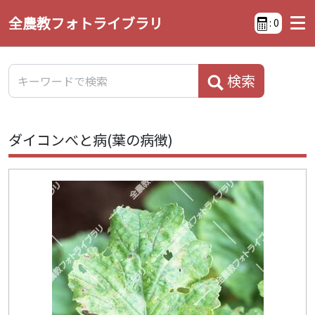
全農教フォトライブラリ
:
0
検索
ダイコンべと病(葉の病徴)