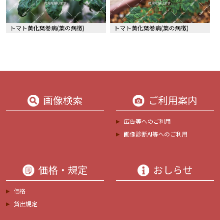
トマト黄化葉巻病(葉の病徴)
トマト黄化葉巻病(葉の病徴)
画像検索
ご利用案内
広告等へのご利用
画像診断AI等へのご利用
価格・規定
おしらせ
価格
貸出規定