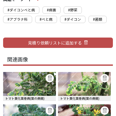
#ダイコンべと病
#病害
#野菜
#アブラナ科
#べと病
#ダイコン
#菌類
関連画像
トマト黄化葉巻病(葉の病徴)
トマト黄化葉巻病(葉の病徴)