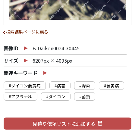
検索結果ページに戻る
画像ID
B-Daikon0024-30445
サイズ
6207px × 4095px
関連キーワード
#ダイコン萎黄病
#病害
#野菜
#萎黄病
#アブラナ科
#ダイコン
#菌類