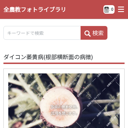
全農教フォトライブラリ
:
0
検索
ダイコン萎黄病(根部横断面の病徴)