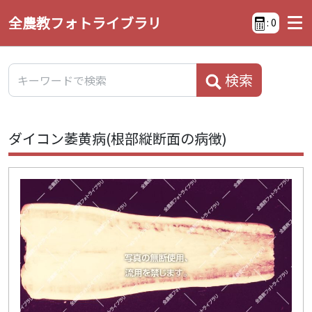
全農教フォトライブラリ
:
0
検索
ダイコン萎黄病(根部縦断面の病徴)