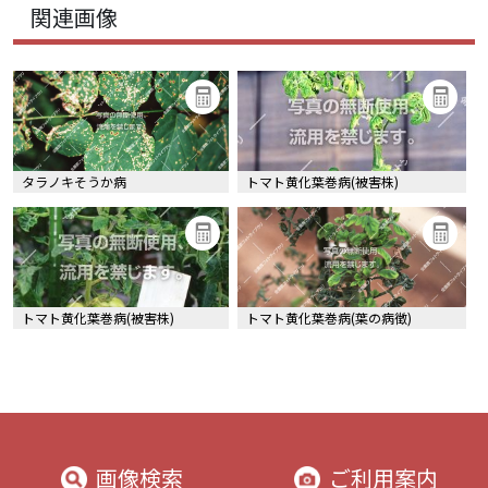
関連画像
タラノキそうか病
トマト黄化葉巻病(被害株)
トマト黄化葉巻病(被害株)
トマト黄化葉巻病(葉の病徴)
画像検索
ご利用案内