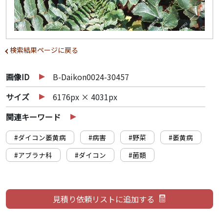
検索結果ページに戻る
画像ID
B-Daikon0024-30457
サイズ
6176px × 4031px
関連キーワード
#ダイコン萎黄病
#病害
#野菜
#萎黄病
#アブラナ科
#ダイコン
#菌類