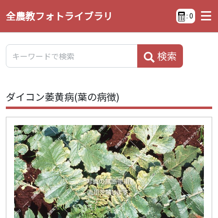
全農教フォトライブラリ
:
0
検索
ダイコン萎黄病(葉の病徴)