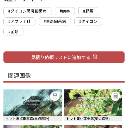
#ダイコン黒斑細菌病
#病害
#野菜
#アブラナ科
#黒斑細菌病
#ダイコン
#菌類
関連画像
トマト黒点根腐病(黒点部分)
トマト黄化葉巻病(葉の病徴)