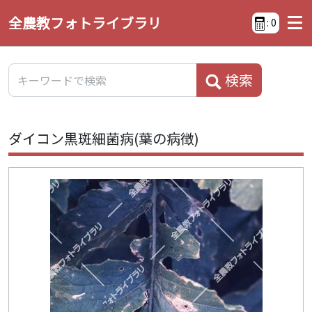
全農教フォトライブラリ
:
0
検索
ダイコン黒斑細菌病(葉の病徴)