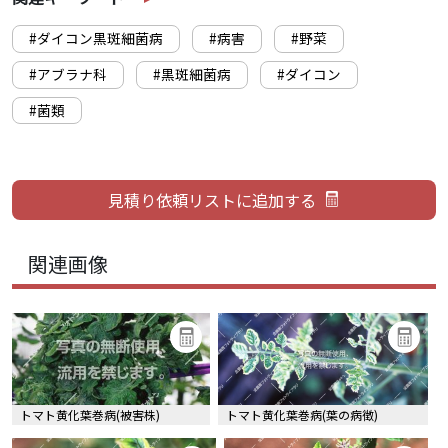
#ダイコン黒斑細菌病
#病害
#野菜
#アブラナ科
#黒斑細菌病
#ダイコン
#菌類
関連画像
トマト黄化葉巻病(被害株)
トマト黄化葉巻病(葉の病徴)