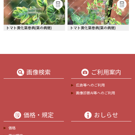
トマト黄化葉巻病(葉の病徴)
トマト黄化葉巻病(葉の病徴)
画像検索
ご利用案内
広告等へのご利用
画像診断AI等へのご利用
価格・規定
おしらせ
価格