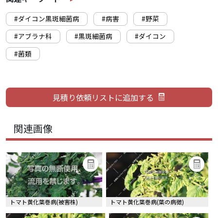
#ダイコン黒斑細菌病
#病害
#野菜
#アブラナ科
#黒斑細菌病
#ダイコン
#菌類
関連画像
トマト黄化葉巻病(被害株)
トマト黄化葉巻病(葉の病徴)