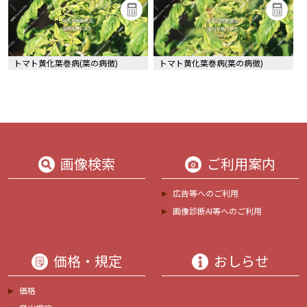
トマト黄化葉巻病(葉の病徴)
トマト黄化葉巻病(葉の病徴)
画像検索
ご利用案内
広告等へのご利用
画像診断AI等へのご利用
価格・規定
おしらせ
価格