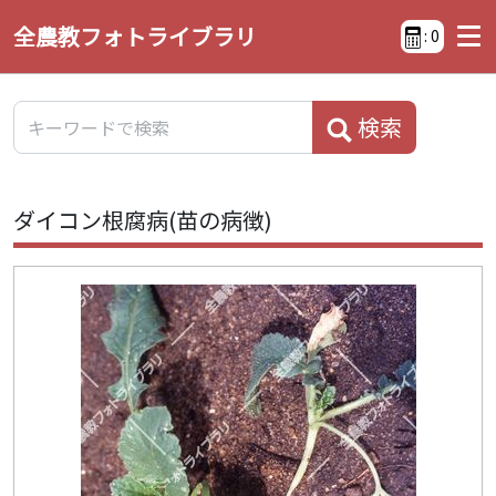
全農教フォトライブラリ
:
0
検索
ダイコン根腐病(苗の病徴)