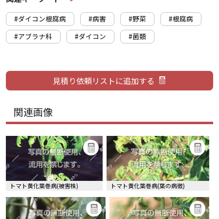
#ダイコン根腐病
#病害
#野菜
#根腐病
#アブラナ科
#ダイコン
#菌類
関連画像
トマト黄化葉巻病(被害株)
トマト黄化葉巻病(葉の病徴)