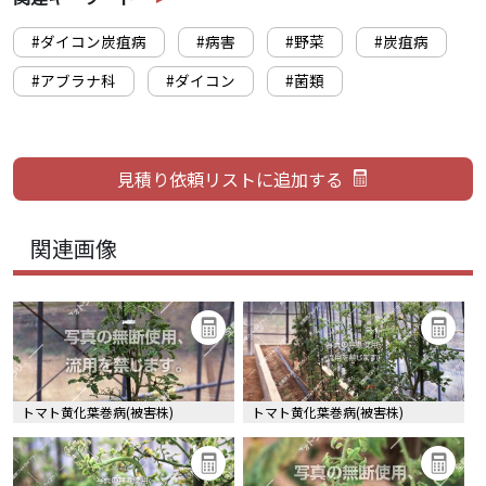
#ダイコン炭疽病
#病害
#野菜
#炭疽病
#アブラナ科
#ダイコン
#菌類
関連画像
トマト黄化葉巻病(被害株)
トマト黄化葉巻病(被害株)