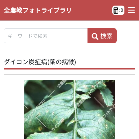
全農教フォトライブラリ
:
0
検索
ダイコン炭疽病(葉の病徴)