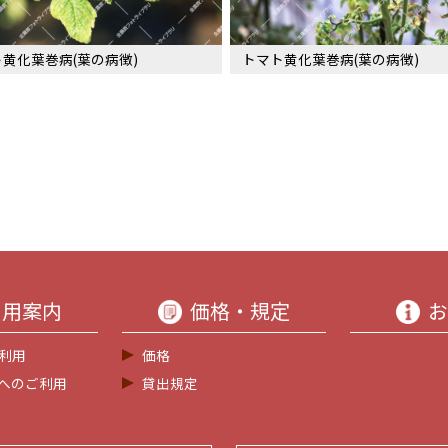
黄化葉巻病(葉の病徴)
トマト黄化葉巻病(葉の病徴)
利用案内
価格・規定
お
利用
価格
等へのご利用
貸出規定