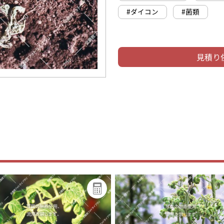
#ダイコン
#菌類