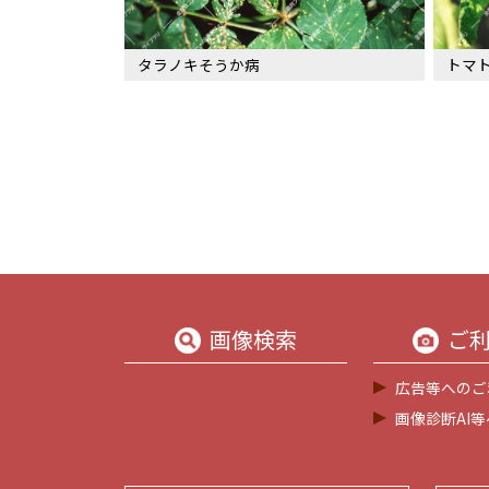
タラノキそうか病
トマト
画像検索
ご
広告等へのご
画像診断AI