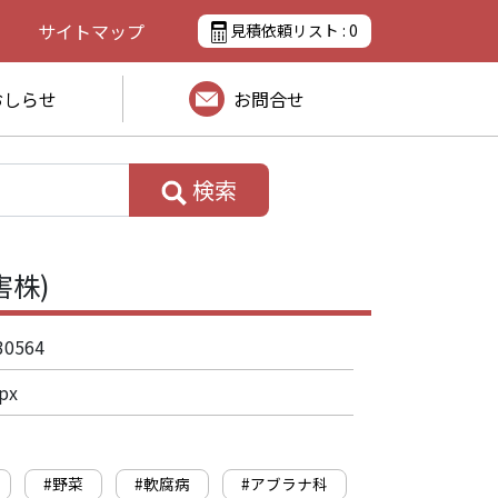
サイトマップ
見積依頼リスト :
0
おしらせ
お問合せ
検索
害株)
30564
px
#野菜
#軟腐病
#アブラナ科