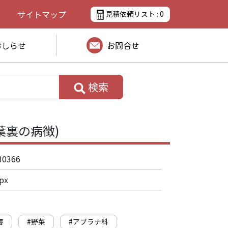
サイトマップ
見積依頼リスト :
0
おしらせ
お問合せ
検索
葉裏の病徴)
30366
px
害
#野菜
#アブラナ科