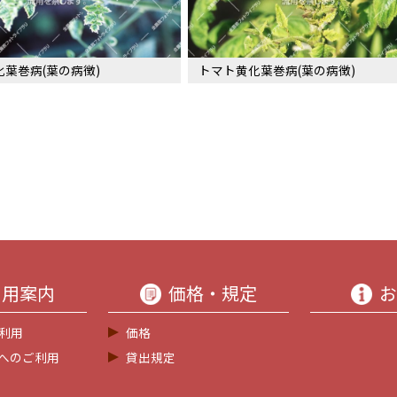
葉巻病(葉の病徴)
トマト黄化葉巻病(葉の病徴)
利用案内
価格・規定
お
利用
価格
等へのご利用
貸出規定