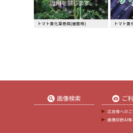
トマト黄化葉巻病(被害株)
トマト黄化
画像検索
ご
広告等へのご
画像診断AI