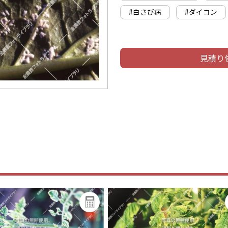
#白さび病
#ダイコン