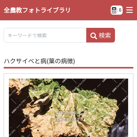
全農教フォトライブラリ
:
0
検索
ハクサイべと病(葉の病徴)