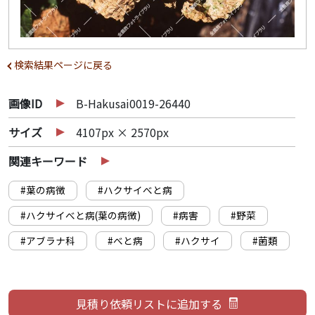
検索結果ページに戻る
画像ID
B-Hakusai0019-26440
サイズ
4107px × 2570px
関連キーワード
#葉の病徴
#ハクサイべと病
#ハクサイべと病(葉の病徴)
#病害
#野菜
#アブラナ科
#べと病
#ハクサイ
#菌類