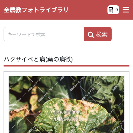
全農教フォトライブラリ
:
0
検索
ハクサイべと病(葉の病徴)