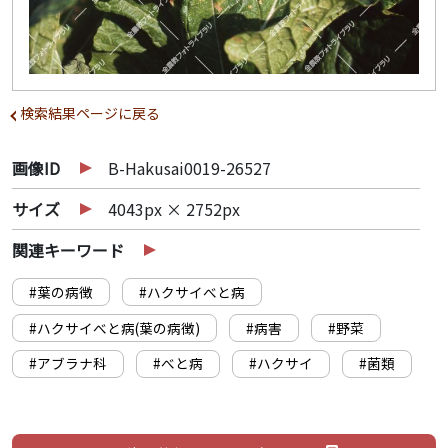
検索結果ページに戻る
画像ID
B-Hakusai0019-26527
サイズ
4043px × 2752px
関連キーワード
#葉の病徴
#ハクサイべと病
#ハクサイべと病(葉の病徴)
#病害
#野菜
#アブラナ科
#べと病
#ハクサイ
#菌類