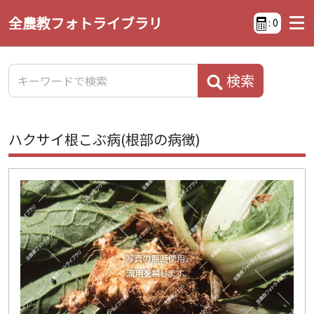
全農教フォトライブラリ
:
0
検索
ハクサイ根こぶ病(根部の病徴)