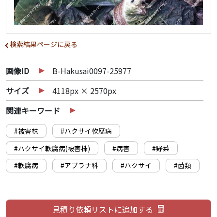
検索結果ページに戻る
画像ID
B-Hakusai0097-25977
サイズ
4118px × 2570px
関連キーワード
#被害株
#ハクサイ軟腐病
#ハクサイ軟腐病(被害株)
#病害
#野菜
#軟腐病
#アブラナ科
#ハクサイ
#菌類