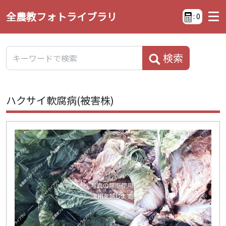
全農教フォトライブラリ
:
0
検索
ハクサイ軟腐病(被害株)