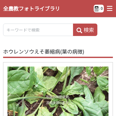
全農教フォトライブラリ
:
0
検索
ホウレンソウえそ萎縮病(葉の病徴)