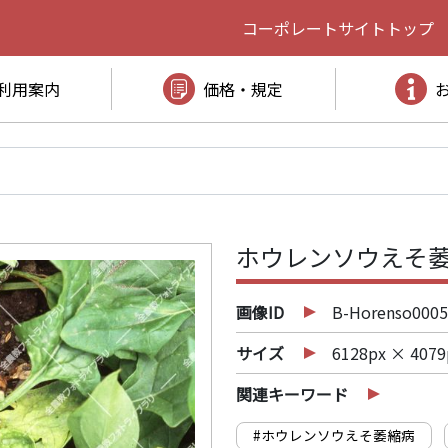
コーポレートサイト
トップ
利用案内
価格・規定
ホウレンソウえそ萎
画像ID
B-Horenso0005
サイズ
6128px × 4079
関連キーワード
#ホウレンソウえそ萎縮病