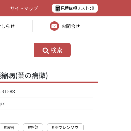
サイトマップ
見積依頼リスト :
0
おしらせ
お問合せ
検索
縮病(葉の病徴)
-31588
px
#病害
#野菜
#ホウレンソウ