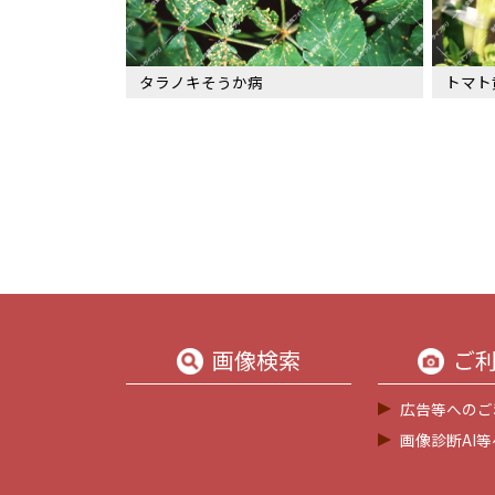
タラノキそうか病
トマト
画像検索
ご
広告等へのご
画像診断AI