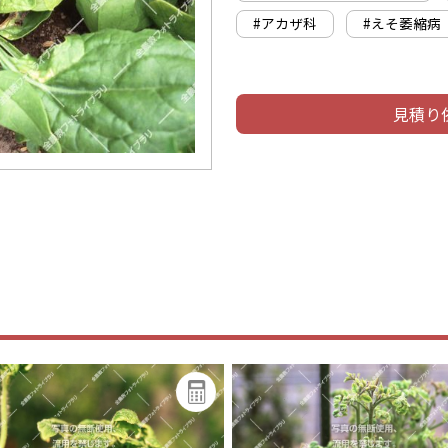
#アカザ科
#えそ萎縮病