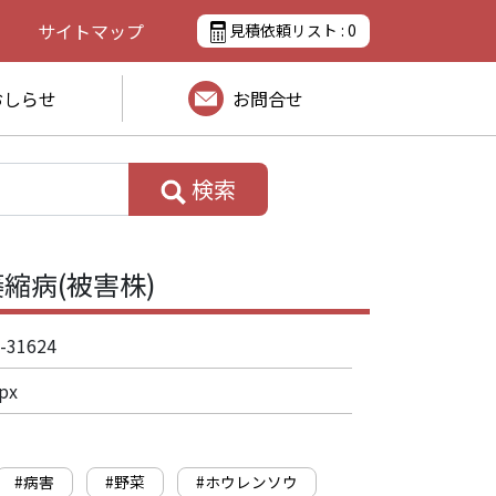
サイトマップ
見積依頼リスト :
0
おしらせ
お問合せ
検索
縮病(被害株)
-31624
px
#病害
#野菜
#ホウレンソウ