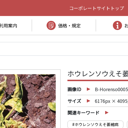
コーポレートサイト
トップ
利用案内
価格・規定
ホウレンソウえそ萎
画像ID
B-Horenso0005
サイズ
6176px × 4095
関連キーワード
#ホウレンソウえそ萎縮病