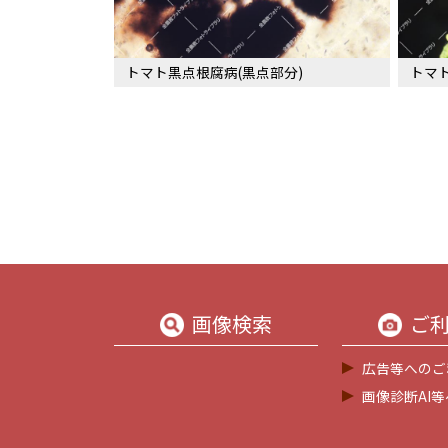
トマト黒点根腐病(黒点部分)
トマ
画像検索
ご
広告等へのご
画像診断AI