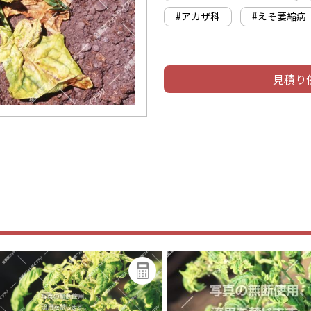
#アカザ科
#えそ萎縮病