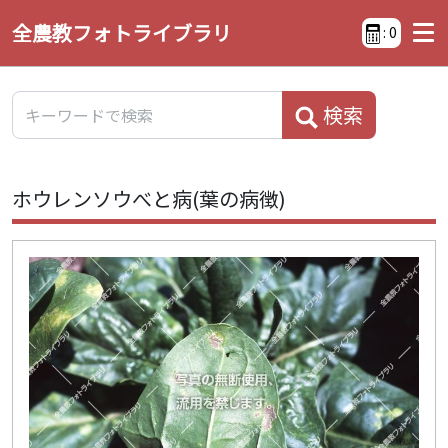
全農教フォトライブラリ
:
0
検索
ホウレンソウべと病(葉の病徴)