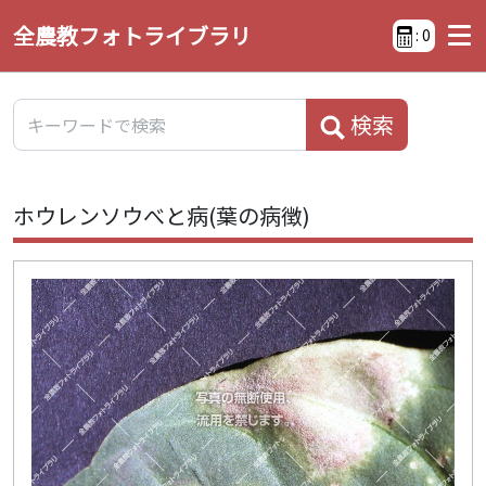
全農教フォトライブラリ
:
0
検索
ホウレンソウべと病(葉の病徴)