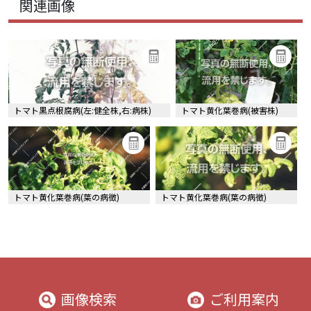
関連画像
トマト黒点根腐病(左:健全株,右:病株)
トマト黄化葉巻病(被害株)
トマト黄化葉巻病(葉の病徴)
トマト黄化葉巻病(葉の病徴)
画像検索
ご利用案内