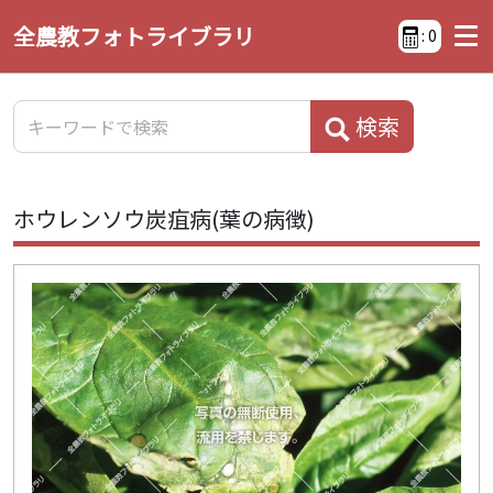
全農教フォトライブラリ
:
0
検索
ホウレンソウ炭疽病(葉の病徴)