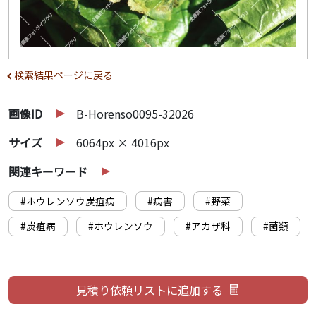
検索結果ページに戻る
画像ID
B-Horenso0095-32026
サイズ
6064px × 4016px
関連キーワード
#ホウレンソウ炭疽病
#病害
#野菜
#炭疽病
#ホウレンソウ
#アカザ科
#菌類