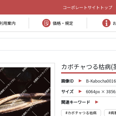
コーポレートサイト
トップ
利用案内
価格・規定
カボチャつる枯病(
画像ID
B-Kabocha0016
サイズ
6064px × 3856
関連キーワード
#カボチャつる枯病
#病