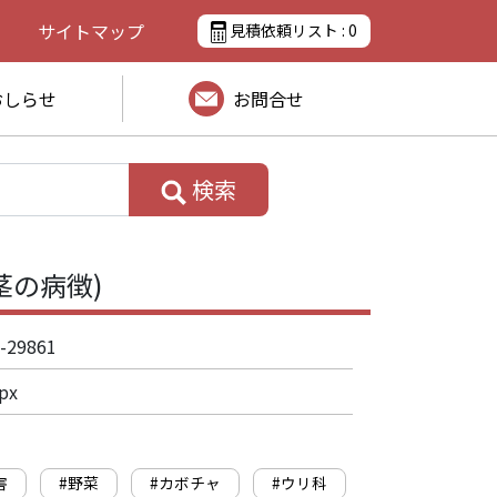
サイトマップ
見積依頼リスト :
0
おしらせ
お問合せ
検索
茎の病徴)
-29861
px
害
#野菜
#カボチャ
#ウリ科