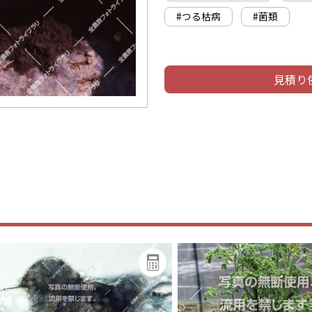
#つる枯病
#菌類