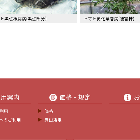
ト黒点根腐病(黒点部分)
トマト黄化葉巻病(被害株)
利用案内
価格・規定
お
利用
価格
等へのご利用
貸出規定