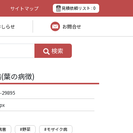
サイトマップ
見積依頼リスト :
0
おしらせ
お問合せ
検索
(葉の病徴)
-29895
px
病害
#野菜
#モザイク病