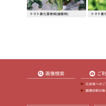
トマト黄化葉巻病(被害株)
トマト黄化
画像検索
ご
広告等へのご
画像診断AI