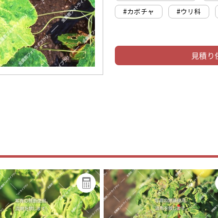
#カボチャ
#ウリ科