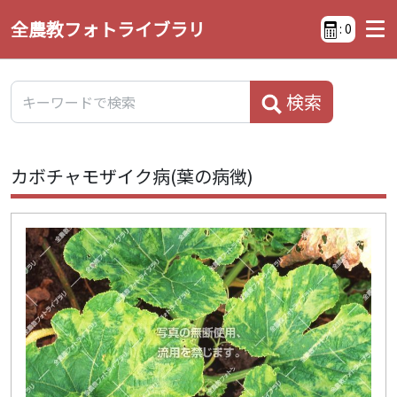
全農教フォトライブラリ
:
0
検索
カボチャモザイク病(葉の病徴)