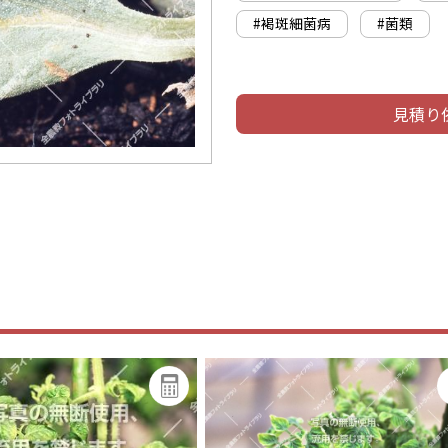
#褐斑細菌病
#菌類