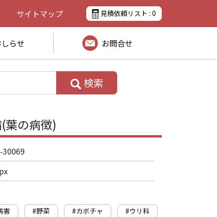
サイトマップ
見積依頼リスト :
0
おしらせ
お問合せ
検索
(葉の病徴)
-30069
px
病害
#野菜
#カボチャ
#ウリ科