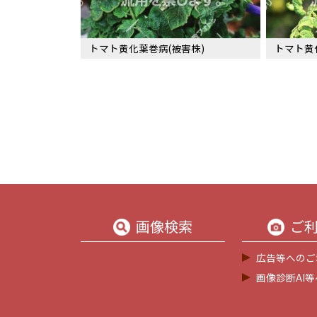
トマト黄化葉巻病(被害株)
トマト黄
画像検索
ご
広告等へのご
画像診断AI