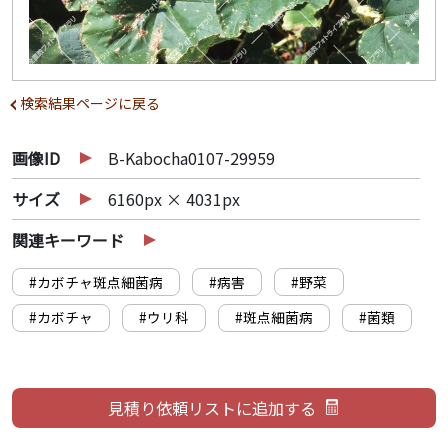
検索結果ページに戻る
画像ID
B-Kabocha0107-29959
サイズ
6160px × 4031px
関連キーワード
#カボチャ斑点細菌病
#病害
#野菜
#カボチャ
#ウリ科
#斑点細菌病
#菌類