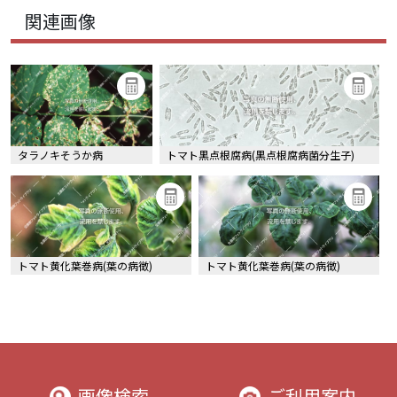
関連画像
タラノキそうか病
トマト黒点根腐病(黒点根腐病菌分生子)
トマト黄化葉巻病(葉の病徴)
トマト黄化葉巻病(葉の病徴)
画像検索
ご利用案内