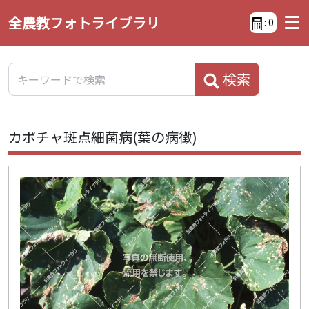
全農教フォトライブラリ
:
0
検索
カボチャ斑点細菌病(葉の病徴)