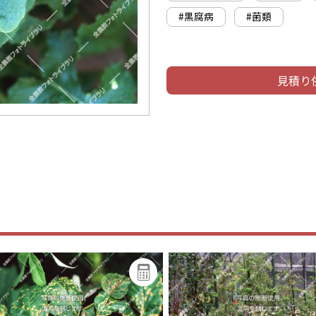
#黒腐病
#菌類