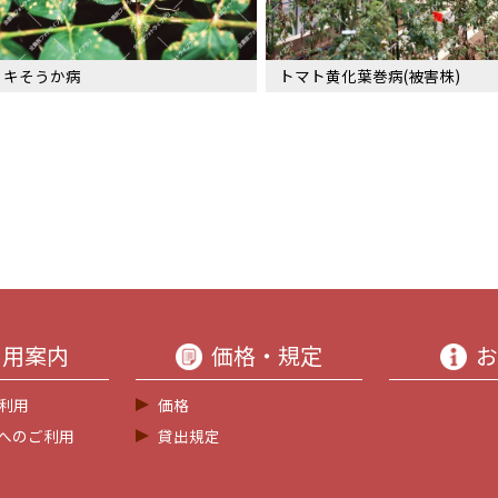
ノキそうか病
トマト黄化葉巻病(被害株)
利用案内
価格・規定
お
利用
価格
等へのご利用
貸出規定