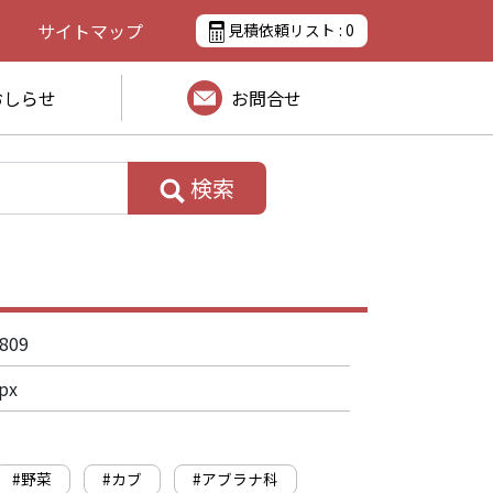
サイトマップ
見積依頼リスト :
0
おしらせ
お問合せ
検索
809
px
#野菜
#カブ
#アブラナ科