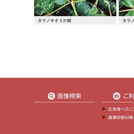
タラノキそうか病
タラ
画像検索
ご
広告等へのご
画像診断AI