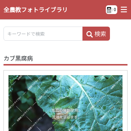
全農教フォトライブラリ
:
0
検索
カブ黒腐病