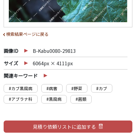
検索結果ページに戻る
画像ID
B-Kabu0080-29813
サイズ
6064px × 4111px
関連キーワード
#カブ黒腐病
#病害
#野菜
#カブ
#アブラナ科
#黒腐病
#菌類