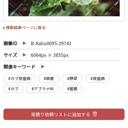
検索結果ページに戻る
画像ID
B-Kabu0095-29743
サイズ
6064px × 3855px
関連キーワード
#カブ炭疽病
#病害
#野菜
#炭疽病
#カブ
#アブラナ科
#菌類