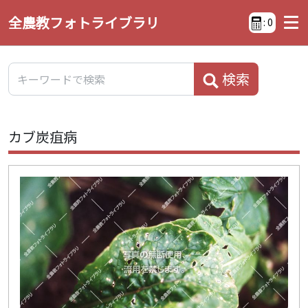
全農教フォトライブラリ
:
0
検索
カブ炭疽病