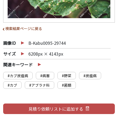
検索結果ページに戻る
画像ID
B-Kabu0095-29744
サイズ
6208px × 4143px
関連キーワード
#カブ炭疽病
#病害
#野菜
#炭疽病
#カブ
#アブラナ科
#菌類