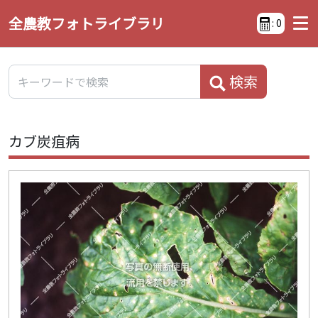
全農教フォトライブラリ
:
0
検索
カブ炭疽病