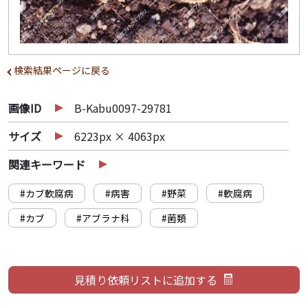
検索結果ページに戻る
画像ID
B-Kabu0097-29781
サイズ
6223px × 4063px
関連キーワード
#カブ軟腐病
#病害
#野菜
#軟腐病
#カブ
#アブラナ科
#菌類