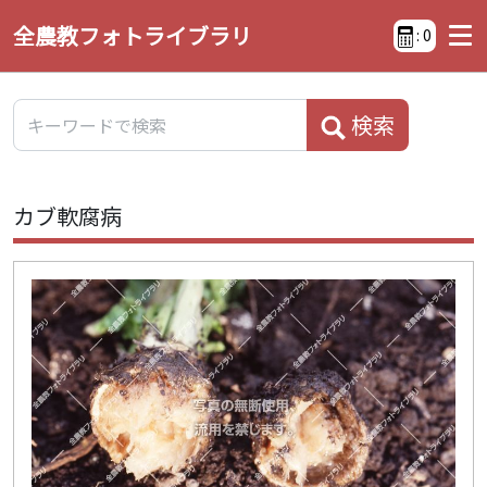
全農教フォトライブラリ
:
0
検索
カブ軟腐病