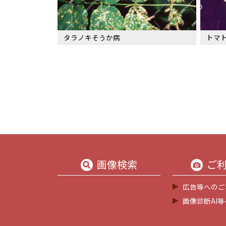
タラノキそうか病
トマト
画像検索
ご
広告等へのご
画像診断AI