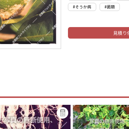
#そうか病
#菌類