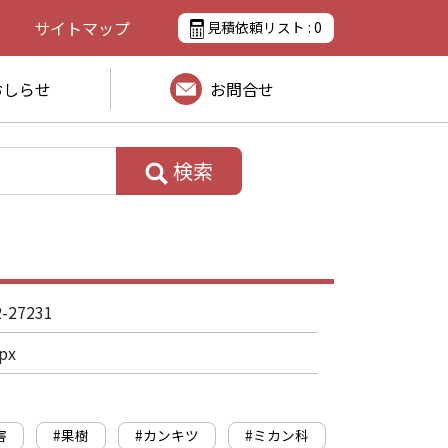
サイトマップ
見積依頼リスト :
0
おしらせ
お問合せ
検索
2-27231
px
害
#果樹
#カンキツ
#ミカン科