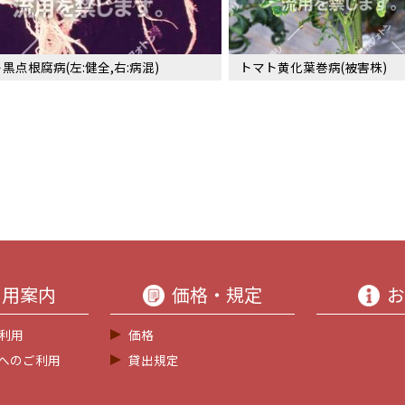
黒点根腐病(左:健全,右:病混)
トマト黄化葉巻病(被害株)
利用案内
価格・規定
お
利用
価格
等へのご利用
貸出規定