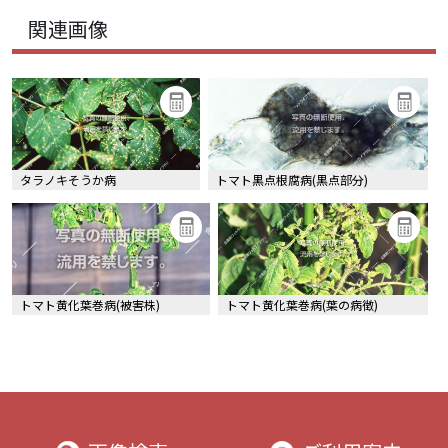
関連画像
タラノキそうか病
トマト黒点根腐病(黒点部分)
トマト黄化葉巻病(被害株)
トマト黄化葉巻病(葉の病徴)