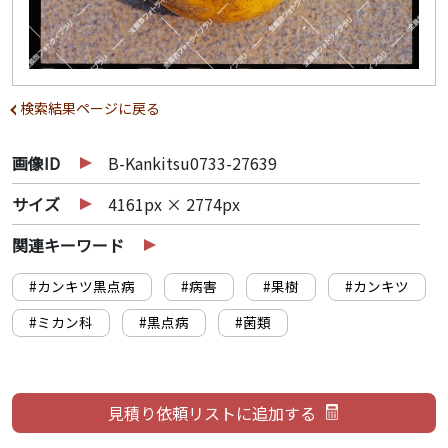
検索結果ページに戻る
画像ID
B-Kankitsu0733-27639
サイズ
4161px × 2774px
関連キーワード
#カンキツ黒点病
#病害
#果樹
#カンキツ
#ミカン科
#黒点病
#菌類