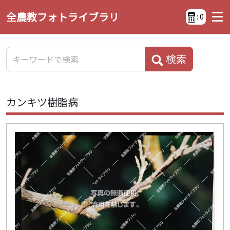
全農教フォトライブラリ
:
0
検索
カンキツ樹脂病