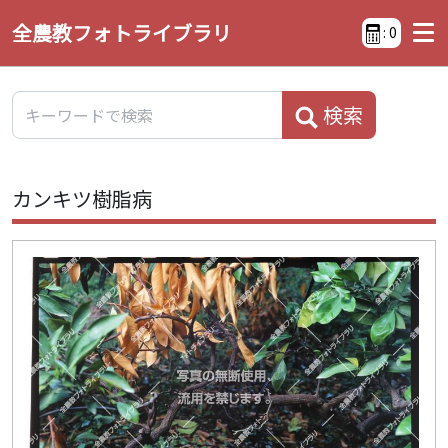
全農教フォトライブラリ
:
0
検索
カンキツ樹脂病