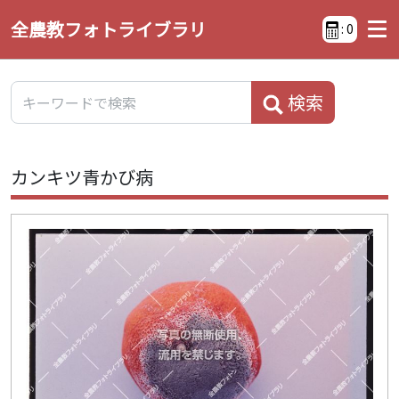
全農教フォトライブラリ
:
0
検索
カンキツ青かび病