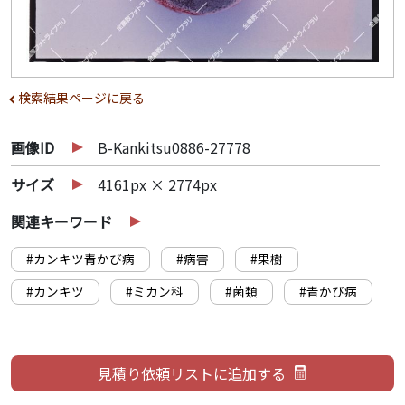
検索結果ページに戻る
画像ID
B-Kankitsu0886-27778
サイズ
4161px × 2774px
関連キーワード
#カンキツ青かび病
#病害
#果樹
#カンキツ
#ミカン科
#菌類
#青かび病