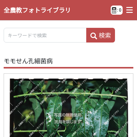
全農教フォトライブラリ
:
0
検索
モモせん孔細菌病