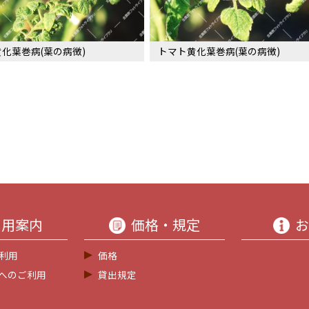
化葉巻病(葉の病徴)
トマト黄化葉巻病(葉の病徴)
利用案内
価格・規定
お
利用
価格
等へのご利用
貸出規定