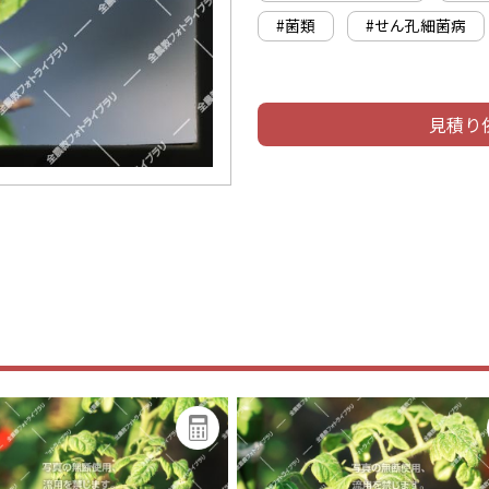
#菌類
#せん孔細菌病