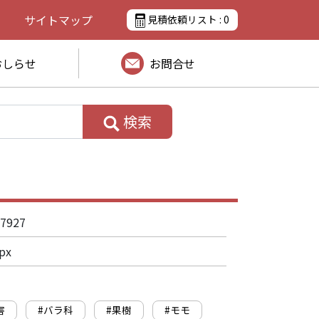
サイトマップ
見積依頼リスト :
0
おしらせ
お問合せ
検索
7927
px
害
#バラ科
#果樹
#モモ