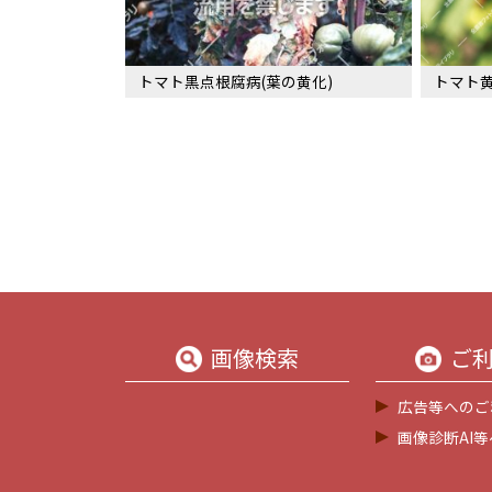
トマト黒点根腐病(葉の黄化)
トマト黄
画像検索
ご
広告等へのご
画像診断AI