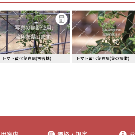
トマト黄化葉巻病(被害株)
トマト黄化葉巻病(葉の病徴)
利用案内
価格・規定
お