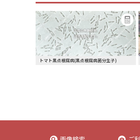
トマト黒点根腐病(黒点根腐病菌分生子)
画像検索
ご