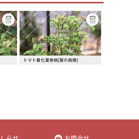
トマト黄化葉巻病(葉の病徴)
しらせ
お問合せ