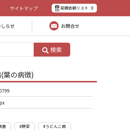
サイトマップ
見積依頼リスト :
0
おしらせ
お問合せ
検索
(葉の病徴)
0799
px
病害
#野菜
#うどんこ病