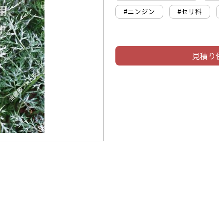
#ニンジン
#セリ科