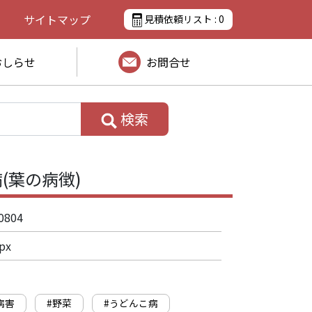
サイトマップ
見積依頼リスト :
0
おしらせ
お問合せ
検索
(葉の病徴)
0804
px
病害
#野菜
#うどんこ病