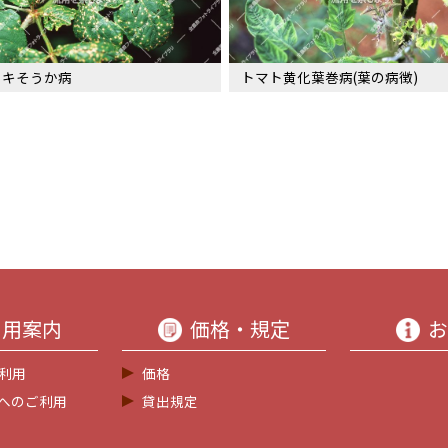
ノキそうか病
トマト黄化葉巻病(葉の病徴)
利用案内
価格・規定
お
利用
価格
等へのご利用
貸出規定