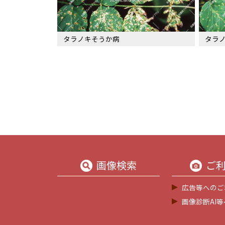
タラノキそうか病
タラ
画像検索
ご
広告等へのご
画像診断AI