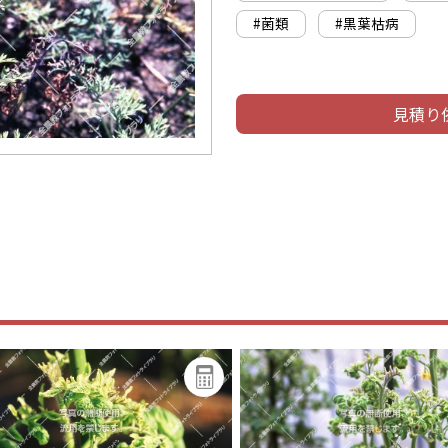
#菌類
#黒葉枯病