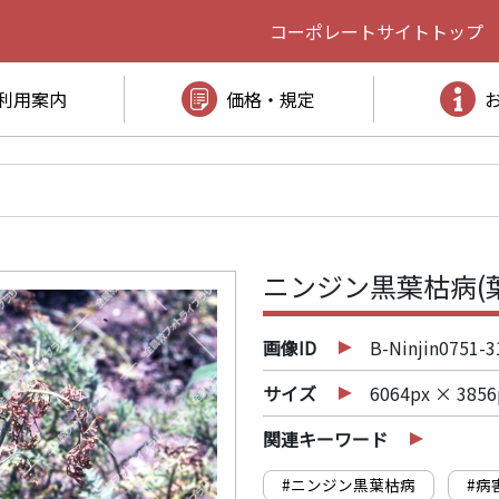
コーポレートサイト
トップ
利用案内
価格・規定
ニンジン黒葉枯病(
画像ID
B-Ninjin0751-3
サイズ
6064px × 3856
関連キーワード
#ニンジン黒葉枯病
#病