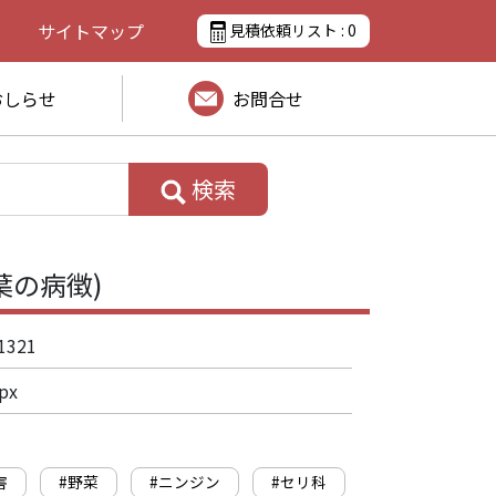
サイトマップ
見積依頼リスト :
0
おしらせ
お問合せ
検索
葉の病徴)
1321
px
害
#野菜
#ニンジン
#セリ科