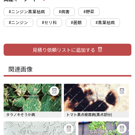
#ニンジン黒葉枯病
#病害
#野菜
#ニンジン
#セリ科
#菌類
#黒葉枯病
関連画像
タラノキそうか病
トマト黒点根腐病(黒点部分)