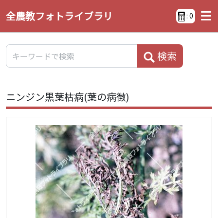
全農教フォトライブラリ
:
0
検索
ニンジン黒葉枯病(葉の病徴)