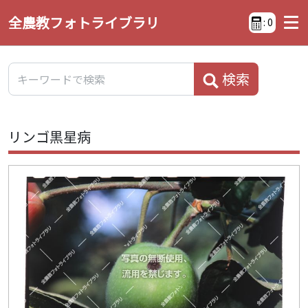
全農教フォトライブラリ
:
0
検索
リンゴ黒星病