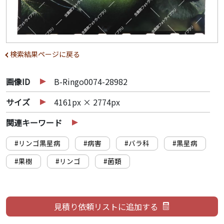
検索結果ページに戻る
画像ID
B-Ringo0074-28982
サイズ
4161px × 2774px
関連キーワード
#リンゴ黒星病
#病害
#バラ科
#黒星病
#果樹
#リンゴ
#菌類