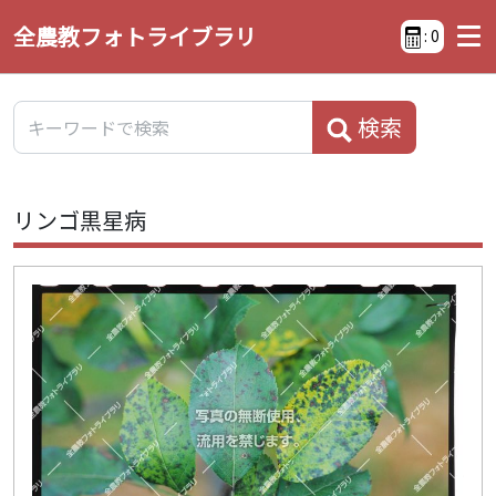
全農教フォトライブラリ
:
0
検索
リンゴ黒星病