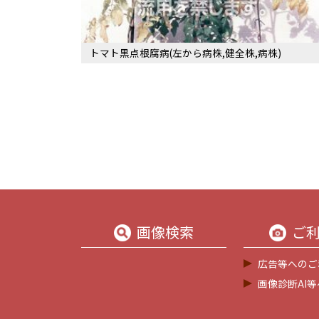
トマト黒点根腐病(左から病株,健全株,病株)
画像検索
ご
広告等へのご
画像診断AI