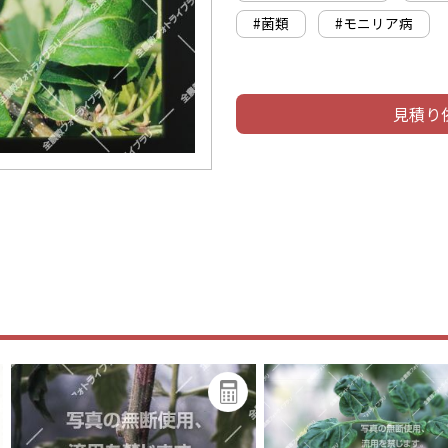
#菌類
#モニリア病