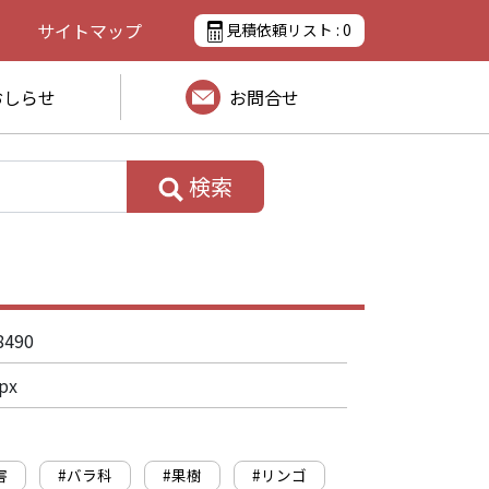
サイトマップ
見積依頼リスト :
0
おしらせ
お問合せ
検索
8490
px
害
#バラ科
#果樹
#リンゴ