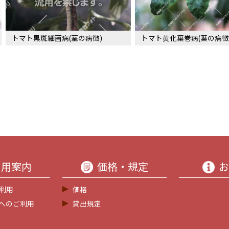
トマト黒斑細菌病(茎の病徴)
トマト黄化葉巻病(葉の病徴
利用案内
価格・規定
お
利用
価格
等へのご利用
貸出規定