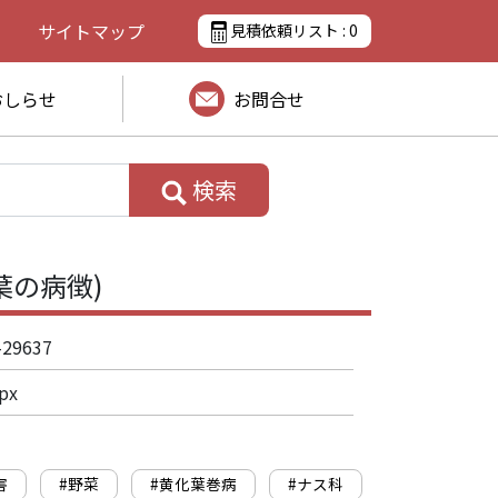
サイトマップ
見積依頼リスト :
0
おしらせ
お問合せ
検索
葉の病徴)
-29637
px
害
#野菜
#黄化葉巻病
#ナス科