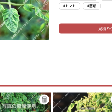
#トマト
#菌類