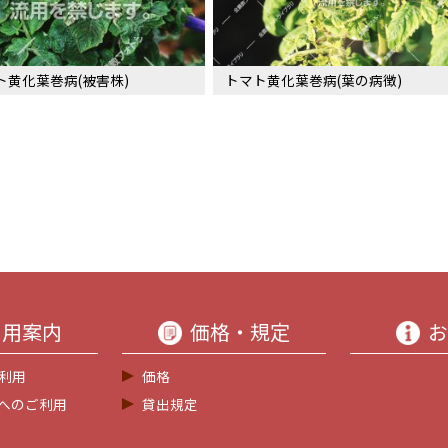
ト黄化葉巻病(被害株)
トマト黄化葉巻病(葉の病徴)
利用案内
価格・規定
お
利用
価格
等へのご利用
貸出規定