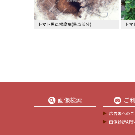
トマト黒点根腐病(黒点部分)
トマ
画像検索
ご
広告等へのご
画像診断AI