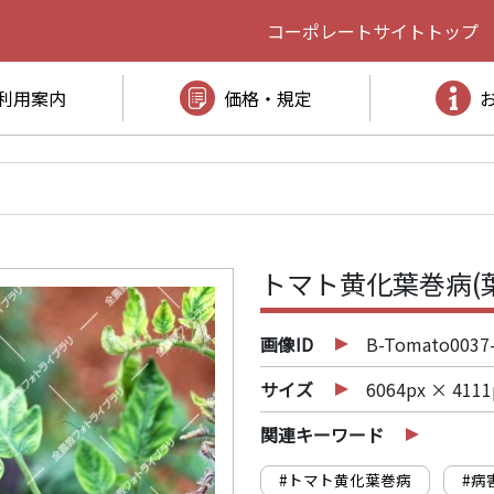
コーポレートサイト
トップ
利用案内
価格・規定
トマト黄化葉巻病(
画像ID
B-Tomato0037
サイズ
6064px × 4111
関連キーワード
#トマト黄化葉巻病
#病