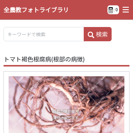
全農教フォトライブラリ
:
0
検索
トマト褐色根腐病(根部の病徴)