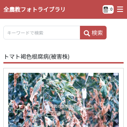
全農教フォトライブラリ
:
0
検索
トマト褐色根腐病(被害株)