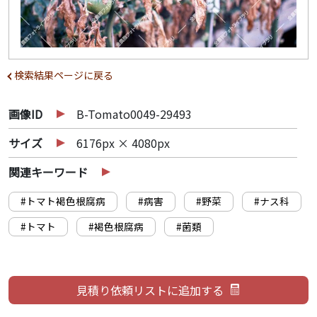
検索結果ページに戻る
画像ID
B-Tomato0049-29493
サイズ
6176px × 4080px
関連キーワード
#トマト褐色根腐病
#病害
#野菜
#ナス科
#トマト
#褐色根腐病
#菌類