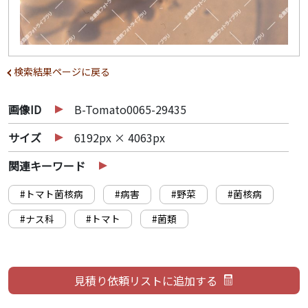
検索結果ページに戻る
画像ID
B-Tomato0065-29435
サイズ
6192px × 4063px
関連キーワード
#トマト菌核病
#病害
#野菜
#菌核病
#ナス科
#トマト
#菌類