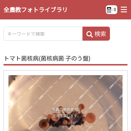
全農教フォトライブラリ
:
0
検索
トマト菌核病(菌核病菌 子のう盤)